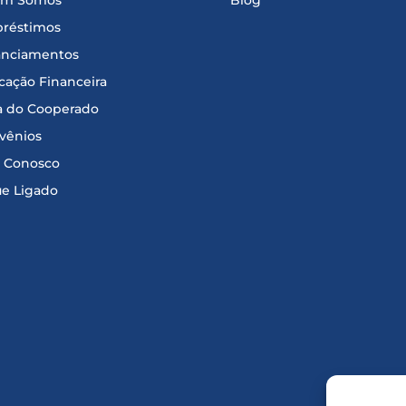
m Somos
Blog
réstimos
anciamentos
cação Financeira
a do Cooperado
vênios
e Conosco
ue Ligado