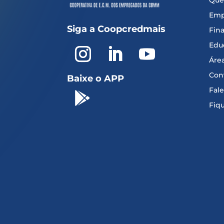
Que
Emp
Siga a Coopcredmais
Fin
Edu
Áre
Con
Baixe o APP
Fal

Fiq