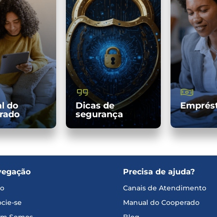
l do
Dicas de
Emprés
rado
segurança
vegação
Precisa de ajuda?
io
Canais de Atendimento
cie-se
Manual do Cooperado