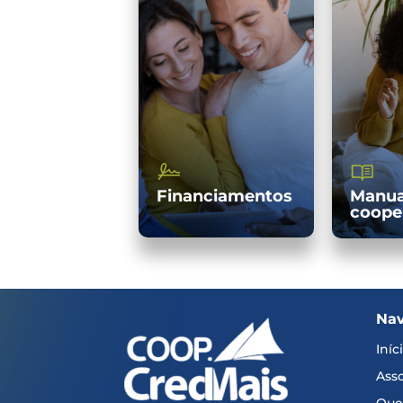
Financiamentos
Manua
coope
Na
Iníc
Asso