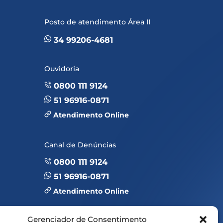
Posto de atendimento Área II
34 99206-4681
Ouvidoria
0800 111 9124
51 96916-0871
Atendimento Online
Canal de Denúncias
0800 111 9124
51 96916-0871
Atendimento Online
E-mail de contato
Gerenciador de Consentimento