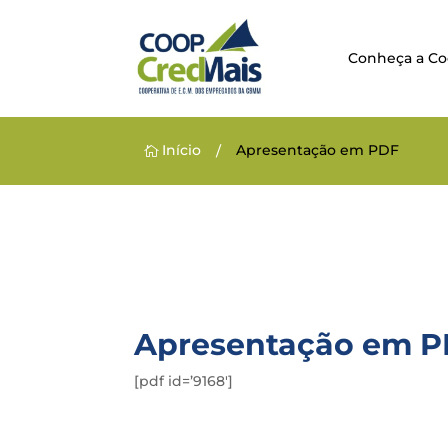
Conheça a C
Início
Apresentação em PDF
/

Apresentação em 
[pdf id=’9168′]