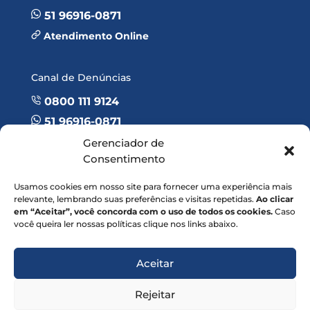
51 96916-0871
Atendimento Online
Canal de Denúncias
0800 111 9124
51 96916-0871
Atendimento Online
Gerenciador de
Consentimento
E-mail de contato
Usamos cookies em nosso site para fornecer uma experiência mais
relevante, lembrando suas preferências e visitas repetidas.
Ao clicar
contato@coopcredmais.com
em “Aceitar”, você concorda com o uso de todos os cookies.
Caso
você queira ler nossas políticas clique nos links abaixo.
Aceitar
©
2024 Cooperativa de Economia e Crédito Mútuo dos Empregados
Rejeitar
da CBMM Ltda