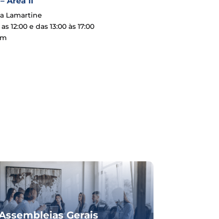
 Área II
la Lamartine
s 12:00 e das 13:00 às 17:00
om
Assembleias Gerais