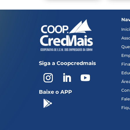
Na
Iníc
Asso
Que
Emp
Siga a Coopcredmais
Fin
Edu
Áre
Con
Baixe o APP
Fal

Fiq