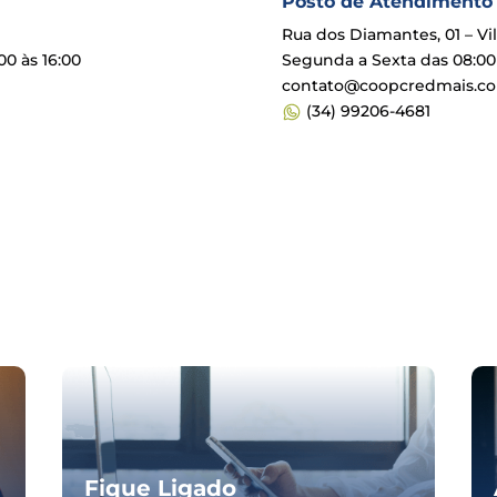
Posto de Atendimento –
Rua dos Diamantes, 01 – Vi
00 às 16:00
Segunda a Sexta das 08:00 a
contato@coopcredmais.c
(34) 99206-4681
Fique Ligado