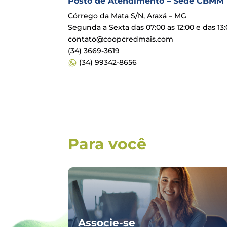
Posto de Atendimento – Sede CBMM
Córrego da Mata S/N, Araxá – MG
Segunda a Sexta das 07:00 as 12:00 e das 13:
contato@coopcredmais.com
(34) 3669-3619
(34) 99342-8656
Para você
Associe-se