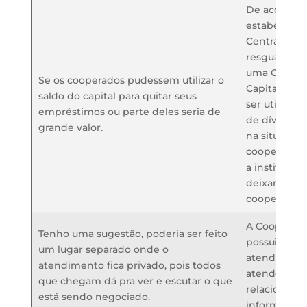
De acordo 
estabelecid
Central do Br
resguardar 
uma Coopera
Se os cooperados pudessem utilizar o
Capital, o 
saldo do capital para quitar seus
ser utiliza
empréstimos ou parte deles seria de
de dívidas c
grande valor.
na situação
cooperado p
a instituiçã
deixando as
cooperado.
A Cooperati
Tenho uma sugestão, poderia ser feito
possui salas
um lugar separado onde o
atendimento
atendimento fica privado, pois todos
atender as 
que chegam dá pra ver e escutar o que
relacionadas
está sendo negociado.
informações