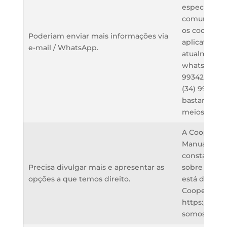
específico 
comunicação
os cooperad
Poderiam enviar mais informações via
aplicativo. 
e-mail / WhatsApp.
atualmente 
whatsapp: u
99342-8656 e
(34) 99206-
bastante ut
meios de co
A Cooperati
Manual do C
constam vár
Precisa divulgar mais e apresentar as
sobre a inst
opções a que temos direito.
está disponí
Cooperativa
https://cre
somos/manu