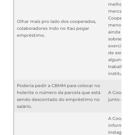
melhores ne
mercado fin
Cooperativa
Olhar mais pro lado dos cooperados,
menores jur
colaboradores indo no Itaú pegar
ainda temos 
empréstimo.
sobras no fi
exercício. P
de escolha é
alguns coop
trabalhar c
instituições 
Poderia pedir a CBMM para colocar no
holerite o número da parcela que está
A Cooperati
sendo descontado do empréstimo no
junto a emp
salário.
A Cooperativ
informações 
Instagram .