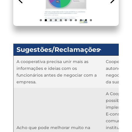
Sugestões/Reclamações
Fe
A cooperativa precisa unir mais as
Cooperativa
informações e ideias com os
autonomia p
funcionários antes de negociar com a
negociação. 
empresa.
da sua categ
A Cooperativ
possibilida
implementa
E-consig qu
comunicação
Acho que pode melhorar muito na
instituição f