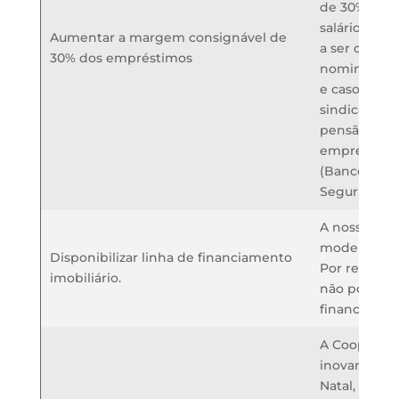
de 30% (trin
salário, ond
Aumentar a margem consignável de
a ser consid
30% dos empréstimos
nominal, de
e caso houv
sindicais, de
pensão alim
empréstimo
(Banco Itaú
Seguridade)
A nossa Coo
modelo Capi
Disponibilizar linha de financiamento
Por regra do
imobiliário.
não podemos
financiament
A Cooperati
inovar com r
Natal, poré