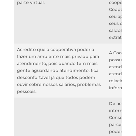
parte virtual.
cooperado. A
Cooperativa
seu aplicativ
seus cooper
saldos de e
extratos de c
Acredito que a cooperativa poderia
A Cooperati
fazer um ambiente mais privado para
possui salas
atendimento, pois quando tem mais
atendimento
gente aguardando atendimento, fica
atender as 
desconfortável já que todos podem
relacionadas
ouvir sobre nossos salários, problemas
informações
pessoais.
De acordo c
internas, ap
Conselho de
parcelas de
poderão ult