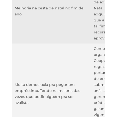
de aquisiçã
Melhoria na cesta de natal no fim de
Natal. As ce
ano.
adquiridas 
que a Cooper
tal fim, e e
recursos li
aprovação e
Como em to
organizada 
Cooperativa
regras a ser
portanto, to
de emprést
Muita democracia pra pegar um
submetidas 
empréstimo. Tendo na maioria das
análise de c
vezes que pedir alguém pra ser
gerenciamen
avalista.
crédito tem 
garantir a a
vigentes, m